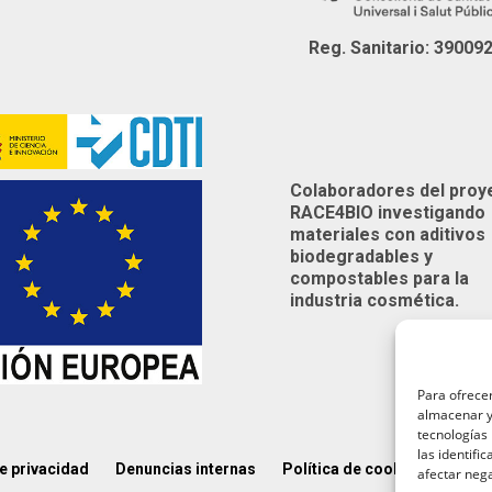
Reg. Sanitario: 39009
Colaboradores del proy
RACE4BIO investigando
materiales con aditivos
biodegradables y
compostables para la
industria cosmética.
Para ofrecer
almacenar y/
tecnologías
las identifi
de privacidad
Denuncias internas
Política de cookies (UE)
A
afectar nega