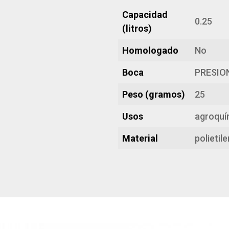
Capacidad
0.25
(litros)
Homologado
No
Boca
PRESIO
Peso (gramos)
25
Usos
agroquím
Material
polietil