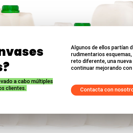
envases
Algunos de ellos partían d
rudimentarios esquemas, 
reto diferente, una nueva
s?
continuar mejorando con 
evado a cabo múltiples
s clientes.
Contacta con nosotr