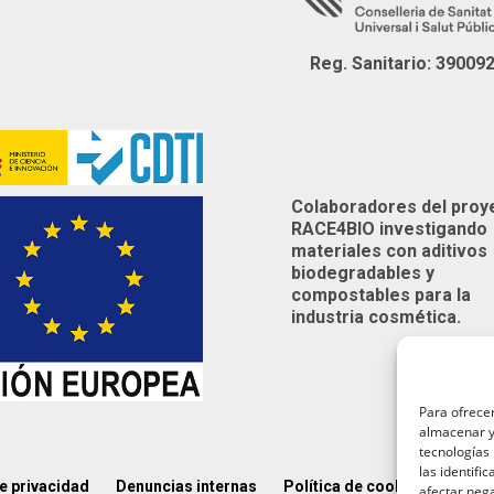
Reg. Sanitario: 39009
Colaboradores del proy
RACE4BIO investigando
materiales con aditivos
biodegradables y
compostables para la
industria cosmética.
Para ofrecer
almacenar y/
tecnologías
las identifi
de privacidad
Denuncias internas
Política de cookies (UE)
A
afectar nega