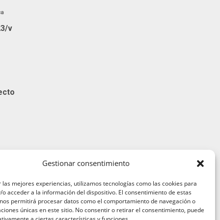
23/v
ecto
Gestionar consentimiento
 las mejores experiencias, utilizamos tecnologías como las cookies para
o acceder a la información del dispositivo. El consentimiento de estas
 nos permitirá procesar datos como el comportamiento de navegación o
caciones únicas en este sitio. No consentir o retirar el consentimiento, puede
viso legal
tivamente a ciertas características y funciones.