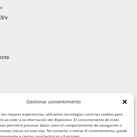
23/v
ecto
Gestionar consentimiento
 las mejores experiencias, utilizamos tecnologías como las cookies para
o acceder a la información del dispositivo. El consentimiento de estas
 nos permitirá procesar datos como el comportamiento de navegación o
caciones únicas en este sitio. No consentir o retirar el consentimiento, puede
viso legal
tivamente a ciertas características y funciones.