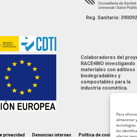
Reg. Sanitario: 39009
Colaboradores del proy
RACE4BIO investigando
materiales con aditivos
biodegradables y
compostables para la
industria cosmética.
Para ofrecer
almacenar y/
tecnologías
las identifi
de privacidad
Denuncias internas
Política de cookies (UE)
A
afectar nega