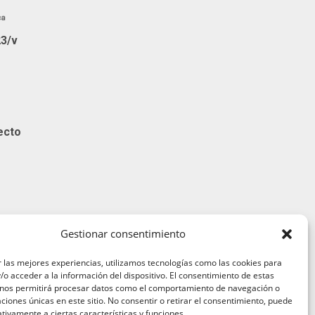
23/v
ecto
Gestionar consentimiento
 las mejores experiencias, utilizamos tecnologías como las cookies para
o acceder a la información del dispositivo. El consentimiento de estas
 nos permitirá procesar datos como el comportamiento de navegación o
caciones únicas en este sitio. No consentir o retirar el consentimiento, puede
viso legal
tivamente a ciertas características y funciones.