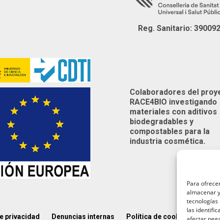
Reg. Sanitario: 39009
Colaboradores del proy
RACE4BIO investigando
materiales con aditivos
biodegradables y
compostables para la
industria cosmética.
Para ofrecer
almacenar y/
tecnologías
las identifi
de privacidad
Denuncias internas
Política de cookies (UE)
A
afectar nega